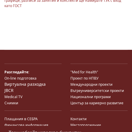
Графици, разписи за занятия и конспекти ще намирате ТУК с вход
като ГОСТ
Разгледайте:
"Med for Health"
On-line подготовка
Проект по НПВУ
Виртуална разходка
Международни проекти
JBCR
Вътреуниверситетски проекти
Medical TV
Национални програми
Снимки
Център за кариерно развитие
Плащания в СЕБРА
Контакти
Финансова информация
Местоположение
Система за финансово упр-е и
Карта на сайта