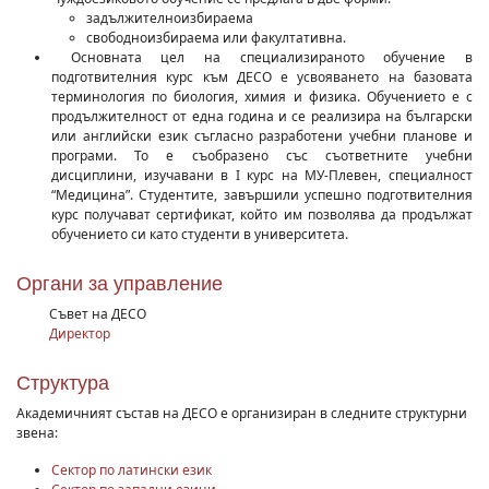
задължителноизбираема
свободноизбираема или факултативна.
Основната цел на специализираното обучение в
подготвителния курс към ДЕСО е усвояването на базовата
терминология по биология, химия и физика. Обучението е с
продължителност от една година и се реализира на български
или английски език съгласно разработени учебни планове и
програми. То е съобразено със съответните учебни
дисциплини, изучавани в І курс на МУ-Плевен, специалност
“Медицина”. Студентите, завършили успешно подготвителния
курс получават сертификат, който им позволява да продължат
обучението си като студенти в университета.
Органи за управление
Съвет на ДЕСО
Директор
Структура
Академичният състав на ДЕСО е организиран в следните структурни
звена:
Сектор по латински език