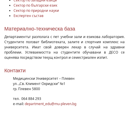
Сектор по западни езици
Сектор по български език
Сектор по природни науки
Експертен състав
Материално-техническа база
Департаментът разполага с пет учебни зали и езикова лаборатория.
Студентите ползват библиотеката, залите и спортния комплекс на
университета. Имат свой доверен лекар в случай на здравни
проблеми. Успеваемостта на студентите обучавани в ДЕСО се
оценява посредством текущ контрол и семестриален изпит.
Контакти
Медицински Университет – Плевен
ул. „Св. Климент Охридски” №1
гр. Плевен 5800
тел.
064 884 293
e-mail:
department_edu@mu-pleven.bg