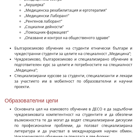
„Акушерка”
„Медицинска рехабилитация и ерготерапия”
„Медицински Лаборант”
„Ренгенов лаборант”
„Социални дейности”
„Помощник-фармацевт”
„Опазване и контрол на общественото здраве”
Българоезиково обучение на студенти етнически българи и
чуждестранни студенти за целите на специалност „Медицина”;
Чуждоезиково, българоезиково и специализирано обучение в
подготвителен курс за целите и потребностите на специалност
„Медицина”;
Специализирани курсове за студенти, специализанти и лекари
за участието им в мобилност по образователни и научни
проекти.
Образователни цели
Основната цел на езиковото обучение в ДЕСО е да задълбочи
чуждоезиковата компетентност на студентите и да обезпечи
възможността те да могат да водят специализирани дискусии
по професионални проблеми, да ползват специализирана
литература и да участват в международния научен обмен.
Чуждоезиковото обучение се предлага в две форми: