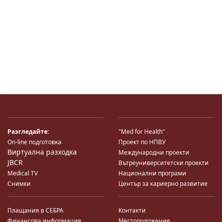
Разгледайте:
"Med for Health"
On-line подготовка
Проект по НПВУ
Виртуална разходка
Международни проекти
JBCR
Вътреуниверситетски проекти
Medical TV
Национални програми
Снимки
Център за кариерно развитие
Плащания в СЕБРА
Контакти
Финансова информация
Местоположение