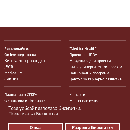
Разгледайте:
"Med for Health"
On-line подготовка
Проект по НПВУ
Виртуална разходка
Международни проекти
JBCR
Вътреуниверситетски проекти
Medical TV
Национални програми
Снимки
Център за кариерно развитие
Плащания в СЕБРА
Контакти
Финансова информация
Местоположение
Система за финансово упр-е и
Карта на сайта
Този уебсайт използва бисквитки.
♿
контрол
Поща
Политика за Бисквитки.
Профил на купувача
Търгове по ЗДС
Отказ
Разреши Бисквитки