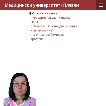
≡
Медицински университет - Плевен
Структурни звена
Факултет "Здравни грижи"
(ФЗГ)
Катедра "Образна диагностика
и лъчелечение"
д-р Поля Любомирова
Кръстева