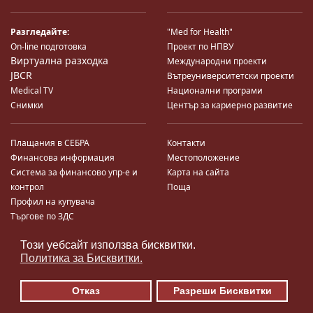
Разгледайте:
"Med for Health"
On-line подготовка
Проект по НПВУ
Виртуална разходка
Международни проекти
JBCR
Вътреуниверситетски проекти
Medical TV
Национални програми
Снимки
Център за кариерно развитие
Плащания в СЕБРА
Контакти
Финансова информация
Местоположение
Система за финансово упр-е и
Карта на сайта
контрол
Поща
Профил на купувача
Търгове по ЗДС
Този уебсайт използва бисквитки.
♿
Политика за Бисквитки.
Отказ
Разреши Бисквитки