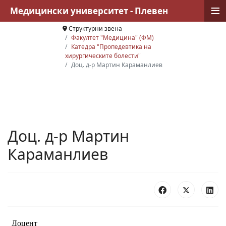
≡
Медицински университет - Плевен
Структурни звена
Факултет "Медицина" (ФМ)
Катедра "Пропедевтика на
хирургическите болести"
Доц. д-р Мартин Караманлиев
Доц. д-р Мартин
Караманлиев