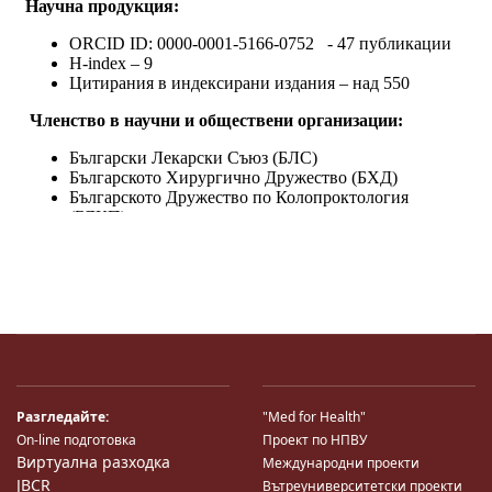
Разгледайте:
"Med for Health"
On-line подготовка
Проект по НПВУ
Виртуална разходка
Международни проекти
JBCR
Вътреуниверситетски проекти