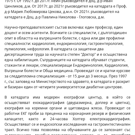
1975 г. От 1992 г. до 2017г. неин ръководител е доц. д-р Иван
Цинликов, д.м. От 2017г. до 2021г ръководител на катедрата е Проф.
д-р Мария Любомирова Цекова, д.м.н. От 2021г. ръководител на
катедрата е Доц. д-р Павлина Николова - Глоговска, д.м.
Научно-преподавателският състав включва: един професор, един
доцент и осем аситенти. Всичките са специалисти, с дългогодишен
опит в областта на вътрешните болести, с една или две профилни
специалности: кардиология, ендокринология, гастроентерология,
пулмология, нефрология. B катедрата са защитени два
дисертационни труда за научната степен "Доктор" и е осъществена
една хабилитация. Сътрудниците на катедрата обучават студенти,
стажанти и лекари, специализиращи Ендокринология, Кардиология,
Вътрешни болести и Обща медицина. Провеждат се и кратки курсове
за следдипломна специализация - от 15 дни до 3 месеца. През 1997
г., със заповед на Министерството на здравето, в катедрата е разкрит
и базиран един от четирите университетски диабетни центрове.
B катедрата има модерен ехографски център, в който се
осъществяват ехокардиография (двуразмерна, доплер и цветна),
ехография на коремни органи и щитовидна жлеза. Провеждат се
работни ЕКГ проби за преценка на коронарния резерв и физическия
капацитет, както и 24-часова Холтер електрокардиография.
Осъществяват се и ендоскопски изследвания на гастроинтестинален
тракт. Всичко това позволява на обучаваните да се запознаят със