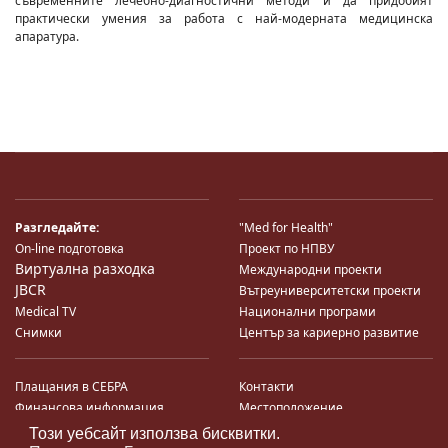
съвременните лечебно-диагностични методи и да придобият
практически умения за работа с най-модерната медицинска
апаратура.
Разгледайте:
"Med for Health"
On-line подготовка
Проект по НПВУ
Виртуална разходка
Международни проекти
JBCR
Вътреуниверситетски проекти
Medical TV
Национални програми
Снимки
Център за кариерно развитие
Плащания в СЕБРА
Контакти
Финансова информация
Местоположение
Система за финансово упр-е и
Карта на сайта
Този уебсайт използва бисквитки.