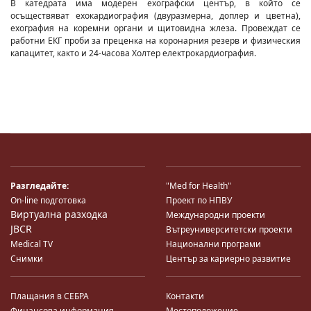
B катедрата има модерен ехографски център, в който се
осъществяват ехокардиография (двуразмерна, доплер и цветна),
ехография на коремни органи и щитовидна жлеза. Провеждат се
работни ЕКГ проби за преценка на коронарния резерв и физическия
капацитет, както и 24-часова Холтер електрокардиография.
Разгледайте:
"Med for Health"
On-line подготовка
Проект по НПВУ
Виртуална разходка
Международни проекти
JBCR
Вътреуниверситетски проекти
Medical TV
Национални програми
Снимки
Център за кариерно развитие
Плащания в СЕБРА
Контакти
Финансова информация
Местоположение