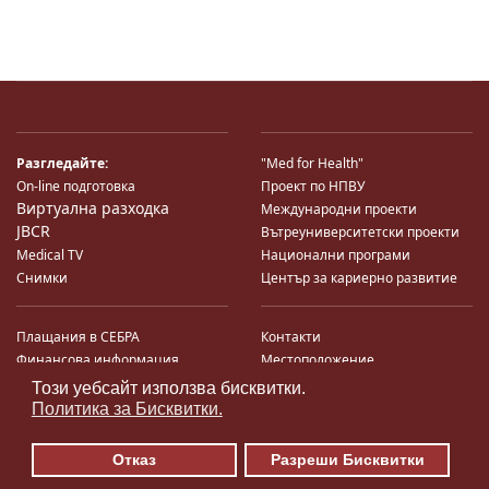
Разгледайте:
"Med for Health"
On-line подготовка
Проект по НПВУ
Виртуална разходка
Международни проекти
JBCR
Вътреуниверситетски проекти
Medical TV
Национални програми
Снимки
Център за кариерно развитие
Плащания в СЕБРА
Контакти
Финансова информация
Местоположение
Система за финансово упр-е и
Карта на сайта
Този уебсайт използва бисквитки.
♿
контрол
Поща
Политика за Бисквитки.
Профил на купувача
Търгове по ЗДС
Отказ
Разреши Бисквитки