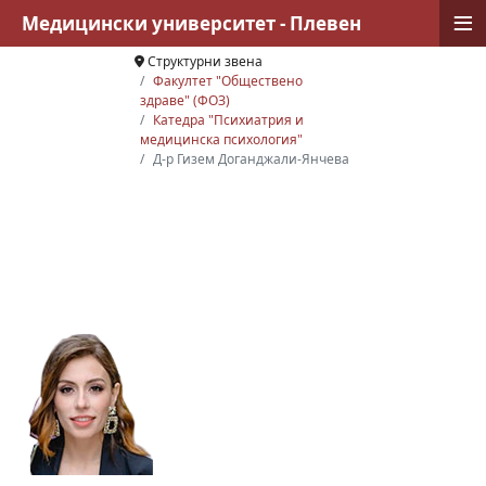
≡
Медицински университет - Плевен
Структурни звена
Факултет "Обществено
здраве" (ФОЗ)
Катедра "Психиатрия и
медицинска психология"
Д-р Гизем Доганджали-Янчева