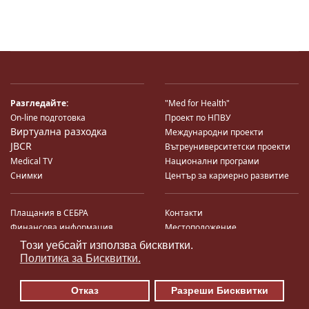
Разгледайте:
"Med for Health"
On-line подготовка
Проект по НПВУ
Виртуална разходка
Международни проекти
JBCR
Вътреуниверситетски проекти
Medical TV
Национални програми
Снимки
Център за кариерно развитие
Плащания в СЕБРА
Контакти
Финансова информация
Местоположение
Система за финансово упр-е и
Карта на сайта
Този уебсайт използва бисквитки.
♿
контрол
Поща
Политика за Бисквитки.
Профил на купувача
Търгове по ЗДС
Отказ
Разреши Бисквитки