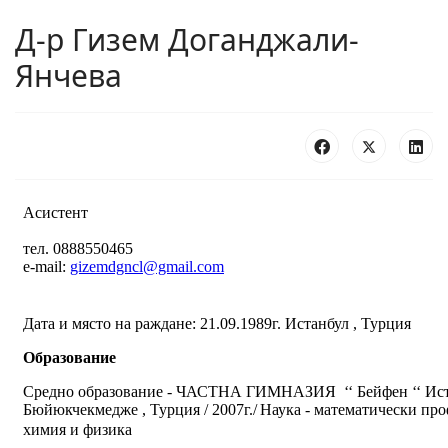
Д-р Гизем Доганджали-
Янчева