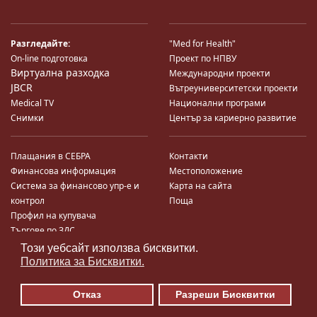
Разгледайте:
"Med for Health"
On-line подготовка
Проект по НПВУ
Виртуална разходка
Международни проекти
JBCR
Вътреуниверситетски проекти
Medical TV
Национални програми
Снимки
Център за кариерно развитие
Плащания в СЕБРА
Контакти
Финансова информация
Местоположение
Система за финансово упр-е и
Карта на сайта
контрол
Поща
Профил на купувача
Търгове по ЗДС
Този уебсайт използва бисквитки.
♿
Политика за Бисквитки.
Отказ
Разреши Бисквитки