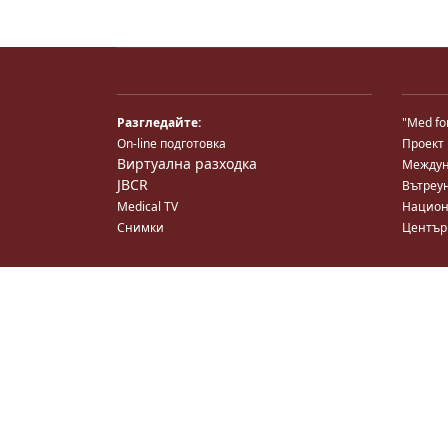
Разгледайте:
"Med fo
On-line подготовка
Проект
Виртуална разходка
Междун
JBCR
Вътреу
Medical TV
Национ
Снимки
Център