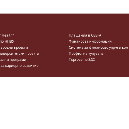
r Health"
Плащания в СЕБРА
 по НПВУ
Финансова информация
ародни проекти
Система за финансово упр-е и кон
ниверситетски проекти
Профил на купувача
ални програми
Търгове по ЗДС
 за кариерно развитие