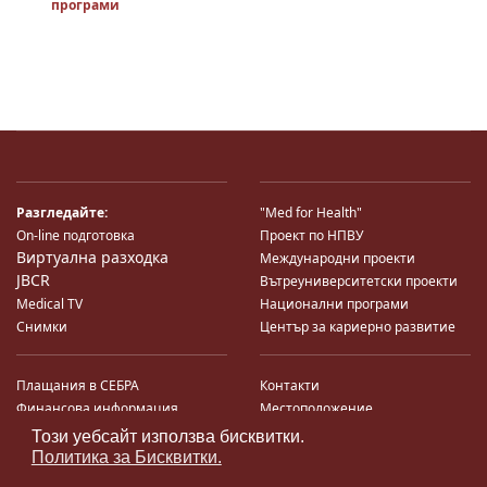
програми
Разгледайте:
"Med for Health"
On-line подготовка
Проект по НПВУ
Виртуална разходка
Международни проекти
JBCR
Вътреуниверситетски проекти
Medical TV
Национални програми
Снимки
Център за кариерно развитие
Плащания в СЕБРА
Контакти
Финансова информация
Местоположение
Система за финансово упр-е и
Карта на сайта
Този уебсайт използва бисквитки.
♿
контрол
Поща
Политика за Бисквитки.
Профил на купувача