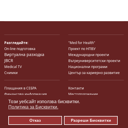
Разгледайте:
"Med for Health"
On-line подготовка
Проект по НПВУ
Виртуална разходка
Международни проекти
JBCR
Вътреуниверситетски проекти
Medical TV
Национални програми
Снимки
Център за кариерно развитие
Плащания в СЕБРА
Контакти
Финансова информация
Местоположение
Система за финансово упр-е и
Карта на сайта
Този уебсайт използва бисквитки.
♿
контрол
Поща
Политика за Бисквитки.
Профил на купувача
Търгове по ЗДС
Отказ
Разреши Бисквитки