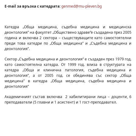
E-mail за връзка с катедрата:
genmed@mu-pleven.bg
Катедра „Обща медицина, съдебна медицина и медицинска
деонтология” на факултет „Обществено здраве”е създадена през 2005
година и включва 2 сектора – съществуващите като самостоятелни
преди това катедри по „Обща медицина” и „Съдебна медицина и
деонтология”.
Сектор „Съдебна медицина и деонтология” е създаден през 1979 год.
като самостоятелна катедра. От 1999 год. влиза в структурата на
катедра „Обща и клинична патология, съдебна медицина и
деонтология”, а от 2005 год. се обединява със сектор „Обща
медицина” в катедра „Обща медицина, съдебна медицина и
деонтология”
Академичният състав включва 2 хабилитирани лица – доценти, 6
преподаватели (5 главни и 1 асистент) и 1 гост-преподавател.