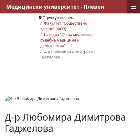
≡
Медицински университет - Плевен
Структурни звена
Факултет "Обществено
здраве" (ФОЗ)
Катедра "Обща медицина,
съдебна медицина и
деонтология"
Д-р Любомира Димитрова
Гаджелова
Д-р Любомира Димитрова
Гаджелова