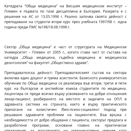
Катедрата “Обща медицина” на Висшия медицински институт –
Плевен е първата по тази дисциплина в България. Разкрита е с
решение на АС от 13.05.1996 г. Реално започва своята дейност с
преподаване на студенти втори курс през учебната 1997/98 г. -една
година преди ПМС №198/18.08.1998 г.
Сектор „Обща медицина” е част от структурата на Медицински
Университет – Плевен от 2005 г., когато става част от състава на
катедра „Обща медицина, съдебна медицина и медицинска
деонтология” на факултет „Обществено здраве”.
Преподавателска дейност: Преподавателският състав на сектора
включва един доцент и трима асистенти. Базисното университетско
обучение по Обща медицина се реализира във втори, трети и пети
курс на български и английски езикза студентите по медицина.
Акцентира се преди всичко върху усвояването на добри отношения
лекар-пациент, разбирането на мястото и задачите на ОПЛ в
здравната система на страната, както и върху практическото
прилагане на холистичен /био-психо-социален/ подход при
решаване здравните проблеми на пациентите. Във връзка с
необходимостта от добро общуване с пациента, секторът предлага и
разработени програми, основани главно на практически
упражнения, за изучаването на комуникативни умения като