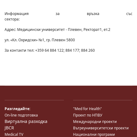
Информация за връзка със
сектора:
Адрес: Медицински университет - Плевен, Ректорат1, ет.2
ул. «Кл. Охридски» №1, гр. Плевен 5800
За контакти тел: +359 64 884 122; 884 177; 884 260
Разгледайте:
"Med for Health"
On-line подготовка
Проект по НПВУ
Виртуална разходка
Международни проекти
JBCR
Вътреуниверситетски проекти
Medical TV
Национални програми