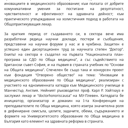
иновациите в медицинското образование; към ползата от добрите
комуникативни умения за постигане на резултатност,
чувствителност и ефективност на здравната дейност; към
практическото утвърждаване на холистичния подход в работата на
Общопрактикуващия лекар.
За краткия период от създаването си, в сектора вече има
разработени редица научни доклади, постери и съобщения,
представени на научни форуми у нас и в чужбина. Защитен е
успешно един дисертационен труд за научната степен “Доктор”.
Екипът на сектора е създател на първата “Националната план-
програма за СДО по Обща медицина”, а със съдействието на
Британски съвет-София, и на първия в страната учебник по “Основи
на Общата медицина”. Спечелен бе също така и конкурсен проект
към фондация “Отворено общество” на тема: "Иновации в
медицинското образование по Обща медицина", реализиран с
участието на едноименната катедра към Медицинското училище в
Манчестър, Англия. Нейният ръководител проф. Карл Р. Уайтхауз е
заслужил лекар и “doctorhonoriscausa” на МУ-Плевен. Катедрата бе
инициатор, организатор и домакин на І-та Конференция на
преподавателите по Обща медицина, която изигра значителна роля
в дефиниране смисъла, целите, задачите, обема, съдържанието и
формите на Университетското образование по Обща медицина в
България като елемент на здравната реформа в страната.