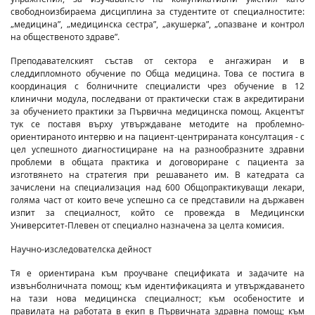
свободноизбираема дисциплина за студентите от специалностите:
„медицина”, „медицинска сестра”, „акушерка”, „опазване и контрол
на общественото здраве”.
Преподавателският състав от сектора е ангажиран и в
следдипломното обучение по Обща медицина. Това се постига в
координация с болничните специалисти чрез обучение в 12
клинични модула, последвани от практически стаж в акредитирани
за обучението практики за Първична медицинска помощ. Акцентът
тук се поставя върху утвърждаване методите на проблемно-
ориентираното интервю и на пациент-центрираната консултация - с
цел успешното диагностициране на на разнообразните здравни
проблеми в общата практика и договориране с пациента за
изготвянето на стратегия при решаването им. В катедрата са
зачислени на специализация над 600 Общопрактикуващи лекари,
голяма част от които вече успешно са се представили на държавен
изпит за специалност, който се провежда в Медицински
Университет-Плевен от специално назначена за целта комисия.
Научно-изследователска дейност
Тя е ориентирана към проучване спецификата и задачите на
извънболничната помощ; към идентификацията и утвърждаването
на тази нова медицинска специалност; към особеностите и
правилата на работата в екип в Първичната здравна помощ; към